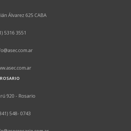
lián Álvarez 625 CABA
1) 5316 3551
fo@asec.com.ar
w.asec.com.ar
ROSARIO
rú 920 - Rosario
341) 548- 0743
fo@asecrosario.com.ar