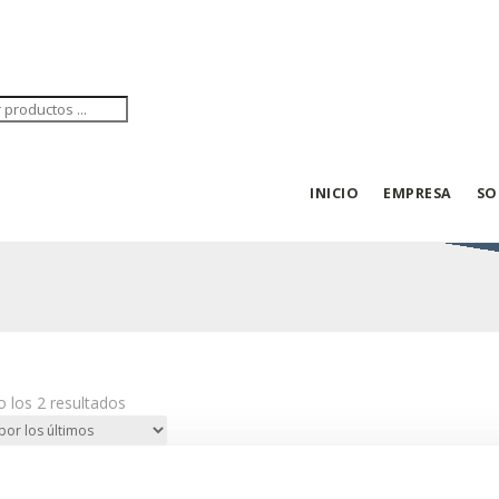
eda
tos
INICIO
EMPRESA
SO
Ordenado
 los 2 resultados
por
los
últimos