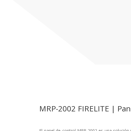
MRP-2002 FIRELITE | Pane
El panel de control MRP-2002 es una solución ro